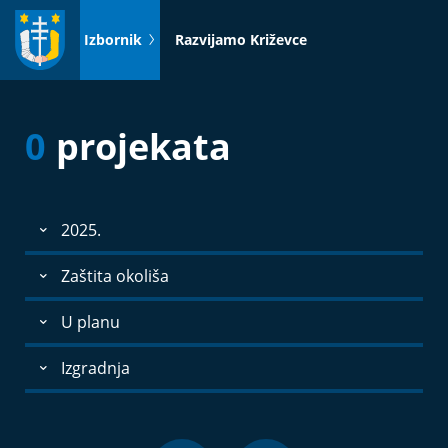
Idi
na
Izbornik
Razvijamo Križevce
sadržaj
0
projekata
2025.
Zaštita okoliša
U planu
Izgradnja