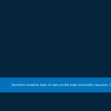
Koristimo kolačiće kako bi Vam pružili bolje korisničko iskustvo.