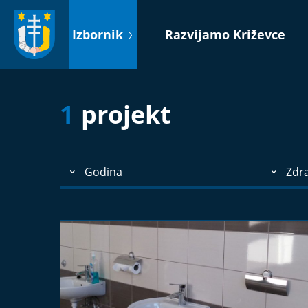
Idi
na
Izbornik
Razvijamo Križevce
sadržaj
1
projekt
Godina
Zdra