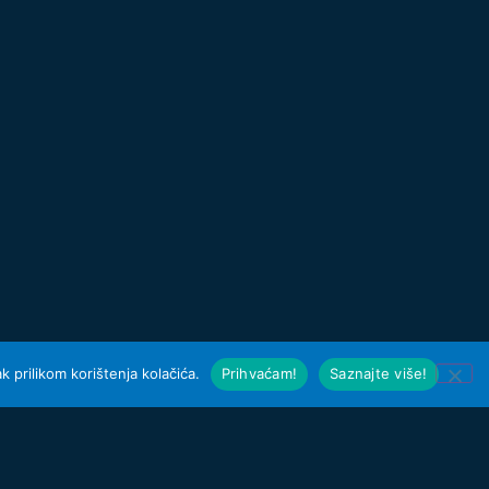
 prilikom korištenja kolačića.
Prihvaćam!
Saznajte više!