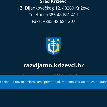
Grad Križevci
I. Z. Dijankovečkog 12, 48260 Križevci
Telefon: +385 48 681 411
Faks: +385 48 681 207
razvijamo.krizevci.hr
Izjava o privatnosti i Uvjeti Korištenja
© 2026 Grad Križevci
 U skladu s novim smjernicama privatnosti, moramo Vas upitati za pristanak