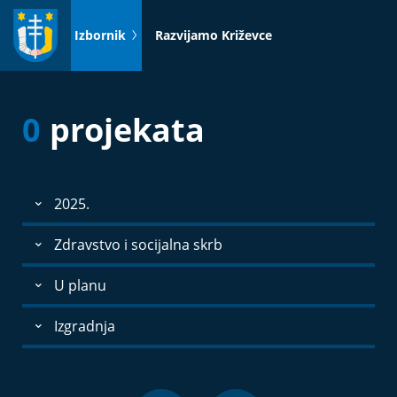
Idi
na
Izbornik
Razvijamo Križevce
sadržaj
0
projekata
2025.
Zdravstvo i socijalna skrb
U planu
Izgradnja