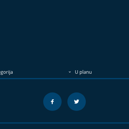
gorija
U planu