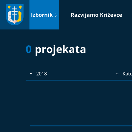
Idi
na
Izbornik
Razvijamo Križevce
sadržaj
0
projekata
2018
Kate