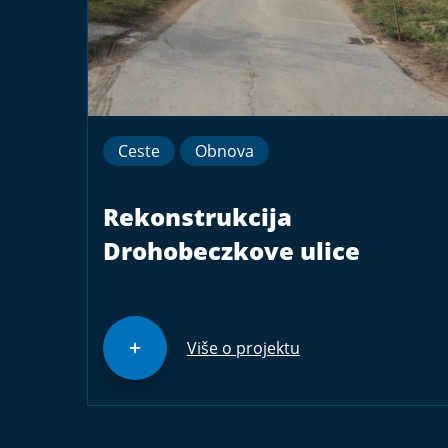
Ceste
Obnova
Rekonstrukcija
Drohobeczkove ulice
Više o projektu