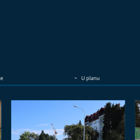
te
U planu