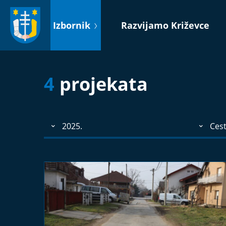
Idi
na
Izbornik
Razvijamo Križevce
sadržaj
4
projekata
2025.
Ces