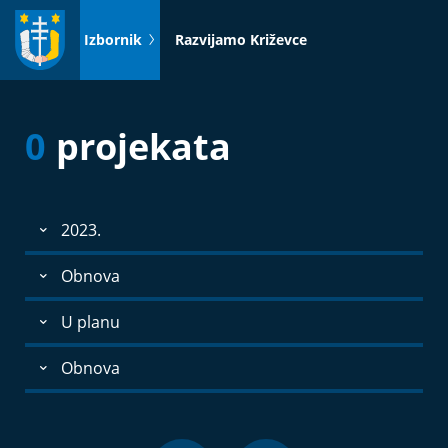
Idi
na
Izbornik
Razvijamo Križevce
sadržaj
0
projekata
2023.
Obnova
U planu
Obnova