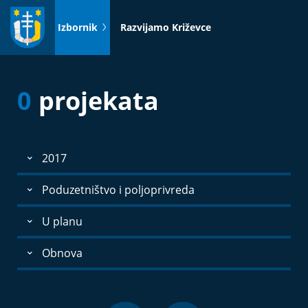
Idi
na
Izbornik
Razvijamo Križevce
sadržaj
0
projekata
2017
Poduzetništvo i poljoprivreda
U planu
Obnova