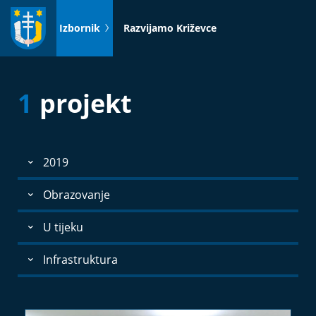
Idi
na
Izbornik
Razvijamo Križevce
sadržaj
1
projekt
2019
Obrazovanje
U tijeku
Infrastruktura