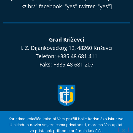
kz.hr/" facebook="yes" twitter="yes"]
Grad Križevci
I. Z. Dijankovečkog 12, 48260 Križevci
Telefon: +385 48 681 411
Faks: +385 48 681 207
razvijamo.krizevci.hr
Koristimo kolačiće kako bi Vam pružili bolje korisničko iskustvo.
U skladu s novim smjernicama privatnosti, moramo Vas upitati
za pristanak prilikom korištenja kolačića.
Izjava o privatnosti i Uvjeti Korištenja