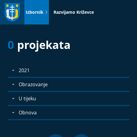
Idi
na
Izbornik
Razvijamo Križevce
sadržaj
0
projekata
2021
Obrazovanje
U tijeku
Obnova