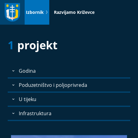
Idi
na
Izbornik
Razvijamo Križevce
sadržaj
1
projekt
Godina
Poduzetništvo i poljoprivreda
U tijeku
Infrastruktura