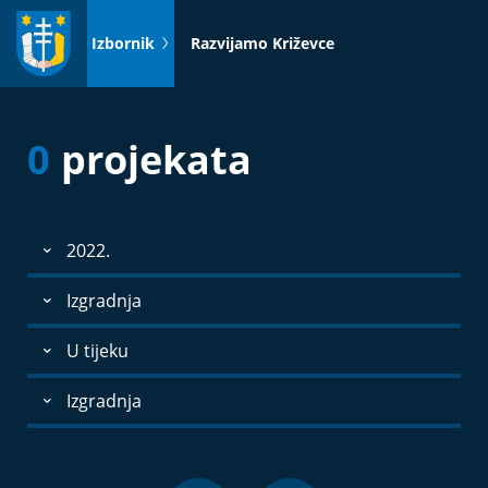
Idi
na
Izbornik
Razvijamo Križevce
sadržaj
0
projekata
2022.
Izgradnja
U tijeku
Izgradnja