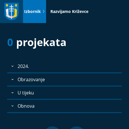
Idi
na
Izbornik
Razvijamo Križevce
sadržaj
0
projekata
2024.
Obrazovanje
U tijeku
Obnova