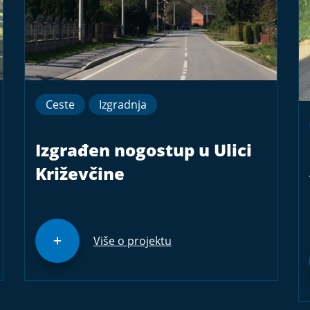
Ceste
Izgradnja
Izgrađen nogostup u Ulici
Križevčine
Više o projektu