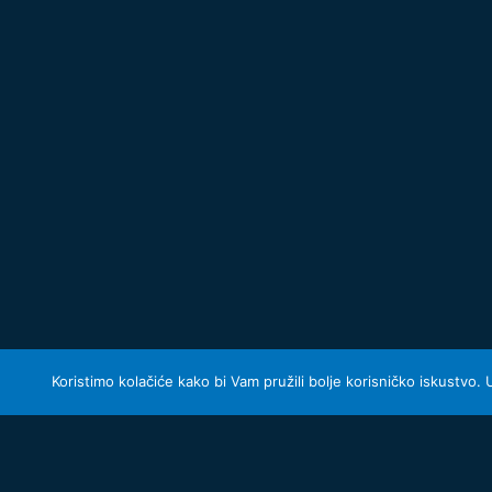
Koristimo kolačiće kako bi Vam pružili bolje korisničko iskustvo.