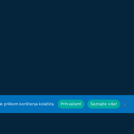
 prilikom korištenja kolačića.
Prihvaćam!
Saznajte više!