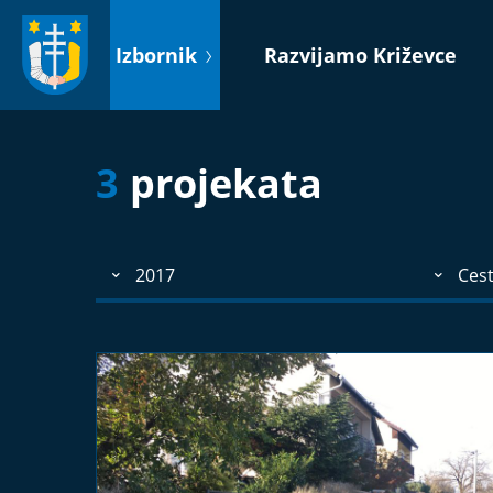
Idi
na
Izbornik
Razvijamo Križevce
sadržaj
3
projekata
2017
Ces