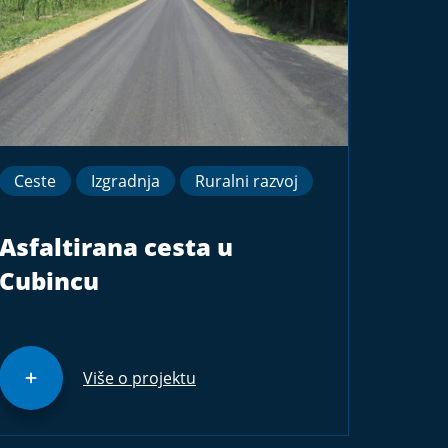
Ceste
Izgradnja
Ruralni razvoj
Asfaltirana cesta u
Cubincu
Više o projektu