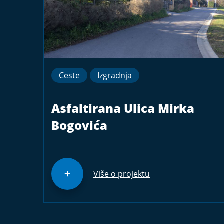
Ceste
Izgradnja
Asfaltirana Ulica Mirka
Bogovića
Više o projektu