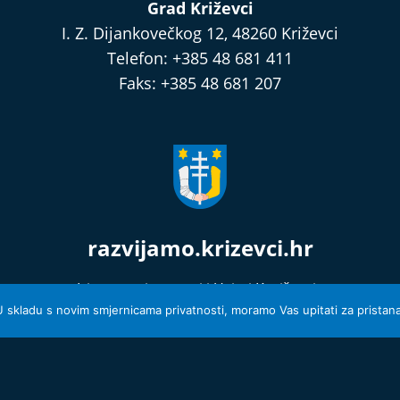
Grad Križevci
I. Z. Dijankovečkog 12, 48260 Križevci
Telefon: +385 48 681 411
Faks: +385 48 681 207
razvijamo.krizevci.hr
Izjava o privatnosti i Uvjeti Korištenja
© 2026 Grad Križevci
 U skladu s novim smjernicama privatnosti, moramo Vas upitati za pristanak