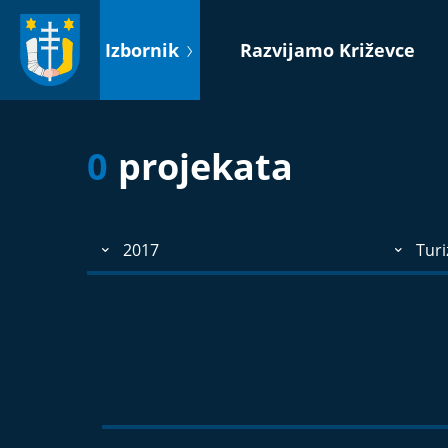
Idi
na
Izbornik
Razvijamo Križevce
sadržaj
0
projekata
2017
Turi