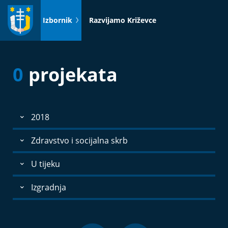
Idi
na
Izbornik
Razvijamo Križevce
sadržaj
0
projekata
2018
Zdravstvo i socijalna skrb
U tijeku
Izgradnja