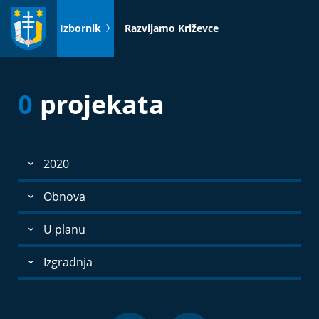
Idi
na
Izbornik
Razvijamo Križevce
sadržaj
0
projekata
2020
Obnova
U planu
Izgradnja