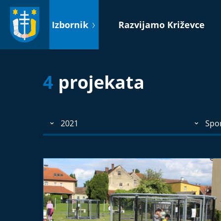
Idi
na
Izbornik
Razvijamo Križevce
sadržaj
4
projekata
2021
Spo