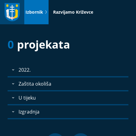
Idi
na
Izbornik
Razvijamo Križevce
sadržaj
0
projekata
2022.
Zaštita okoliša
U tijeku
Izgradnja