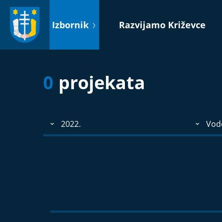
Idi
na
Izbornik
Razvijamo Križevce
sadržaj
0
projekata
2022.
Vod