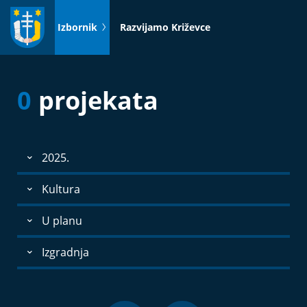
Idi
na
Izbornik
Razvijamo Križevce
sadržaj
0
projekata
2025.
Kultura
U planu
Izgradnja