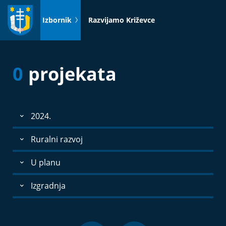
Idi
na
Izbornik
Razvijamo Križevce
sadržaj
0
projekata
2024.
Ruralni razvoj
U planu
Izgradnja