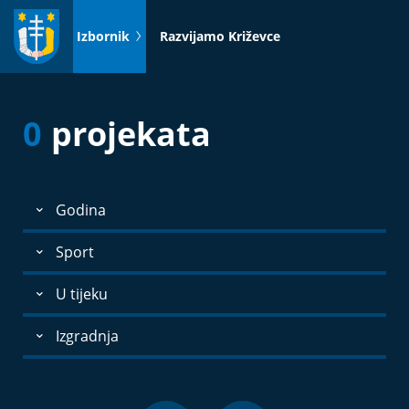
Idi
na
Izbornik
Razvijamo Križevce
sadržaj
0
projekata
Godina
Sport
U tijeku
Izgradnja