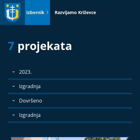
Idi
na
Izbornik
Razvijamo Križevce
sadržaj
7
projekata
2023.
Izgradnja
Dovršeno
Izgradnja