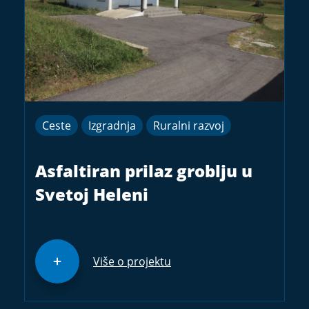
Ceste
Izgradnja
Ruralni razvoj
Asfaltiran prilaz groblju u
Svetoj Heleni
Više o projektu