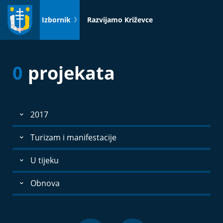
Idi
na
Izbornik
Razvijamo Križevce
sadržaj
0
projekata
2017
Turizam i manifestacije
U tijeku
Obnova