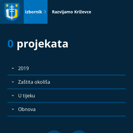
Idi
na
Izbornik
Razvijamo Križevce
sadržaj
0
projekata
2019
Zaštita okoliša
U tijeku
Obnova