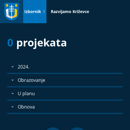
Idi
na
Izbornik
Razvijamo Križevce
sadržaj
0
projekata
2024.
Obrazovanje
U planu
Obnova