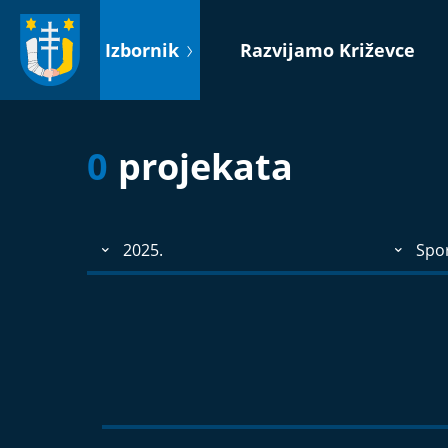
Idi
na
Izbornik
Razvijamo Križevce
sadržaj
0
projekata
2025.
Spo