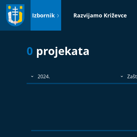
Idi
na
Izbornik
Razvijamo Križevce
sadržaj
0
projekata
2024.
Zašt