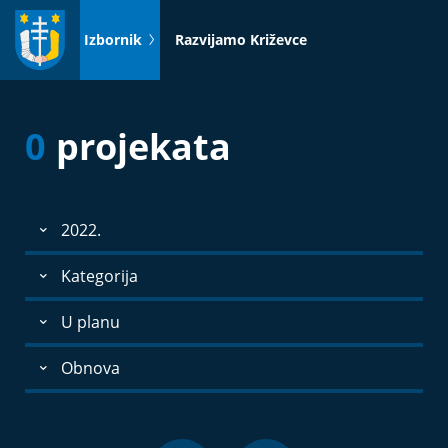
Idi
na
Izbornik
Razvijamo Križevce
sadržaj
0
projekata
2022.
Kategorija
U planu
Obnova