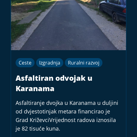
Ceste
Izgradnja
Ruralni razvoj
Asfaltiran odvojak u
Karanama
Asfaltiranje dvojka u Karanama u duljini
od dvjestotinjak metara financirao je
Grad KriževciVrijednost radova iznosila
je 82 tisuće kuna.