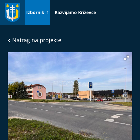
Idi
na
Izbornik
Razvijamo Križevce
sadržaj
Natrag na projekte