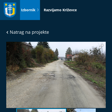
Idi
na
Izbornik
Razvijamo Križevce
sadržaj
Natrag na projekte