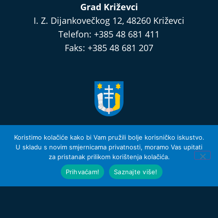
Grad Križevci
I. Z. Dijankovečkog 12, 48260 Križevci
Telefon: +385 48 681 411
Faks: +385 48 681 207
razvijamo.krizevci.hr
Koristimo kolačiće kako bi Vam pružili bolje korisničko iskustvo.
U skladu s novim smjernicama privatnosti, moramo Vas upitati
za pristanak prilikom korištenja kolačića.
Izjava o privatnosti i Uvjeti Korištenja
© 2026 Grad Križevci
Prihvaćam!
Saznajte više!