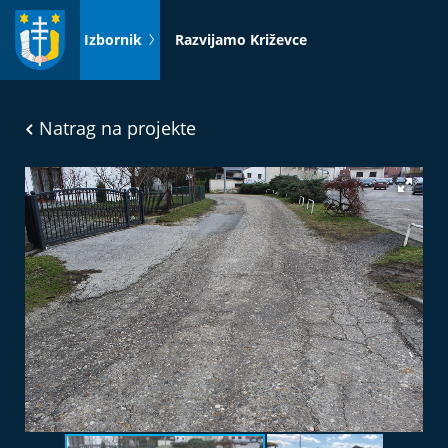
Idi
na
Izbornik
Razvijamo Križevce
sadržaj
Natrag na projekte