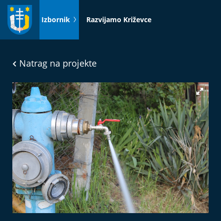
Idi
na
Izbornik
Razvijamo Križevce
sadržaj
Natrag na projekte