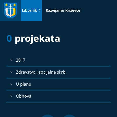
Idi
na
Izbornik
Razvijamo Križevce
sadržaj
0
projekata
2017
Zdravstvo i socijalna skrb
U planu
Obnova