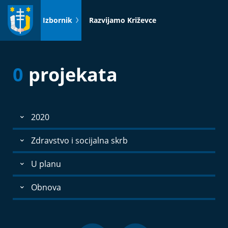
Idi
na
Izbornik
Razvijamo Križevce
sadržaj
0
projekata
2020
Zdravstvo i socijalna skrb
U planu
Obnova