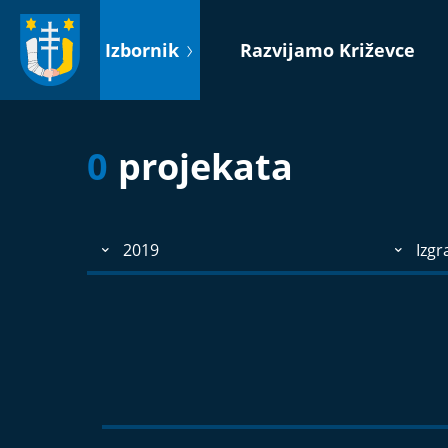
Idi
na
Izbornik
Razvijamo Križevce
sadržaj
0
projekata
2019
Izgr