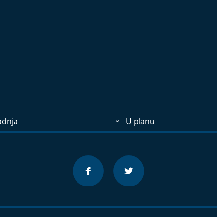
adnja
U planu