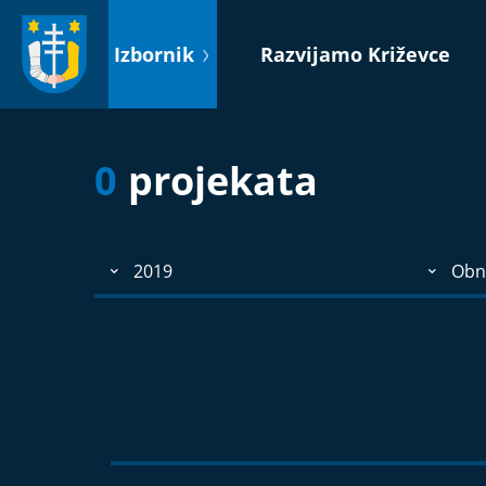
Idi
na
Izbornik
Razvijamo Križevce
sadržaj
0
projekata
2019
Obn