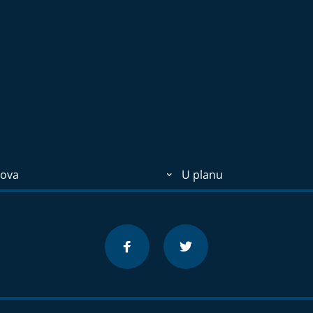
ova
U planu