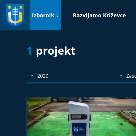
Idi
na
Izbornik
Razvijamo Križevce
sadržaj
1
projekt
2020
Zašt