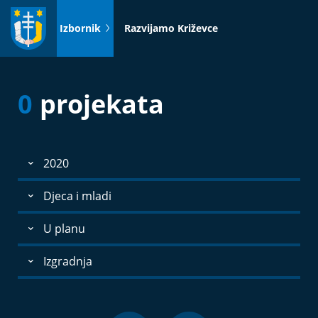
Idi
na
Izbornik
Razvijamo Križevce
sadržaj
0
projekata
2020
Djeca i mladi
U planu
Izgradnja