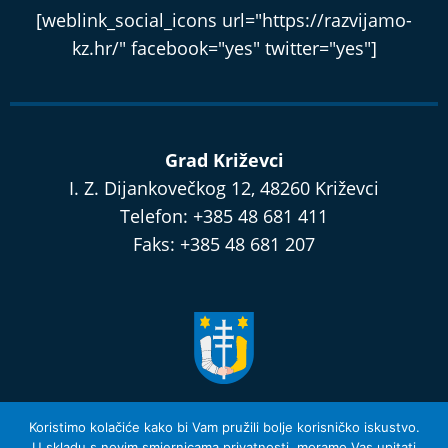
[weblink_social_icons url="https://razvijamo-
kz.hr/" facebook="yes" twitter="yes"]
Grad Križevci
I. Z. Dijankovečkog 12, 48260 Križevci
Telefon: +385 48 681 411
Faks: +385 48 681 207
razvijamo.krizevci.hr
Koristimo kolačiće kako bi Vam pružili bolje korisničko iskustvo.
U skladu s novim smjernicama privatnosti, moramo Vas upitati