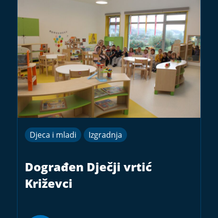
Djeca i mladi
Izgradnja
Dograđen Dječji vrtić
Križevci