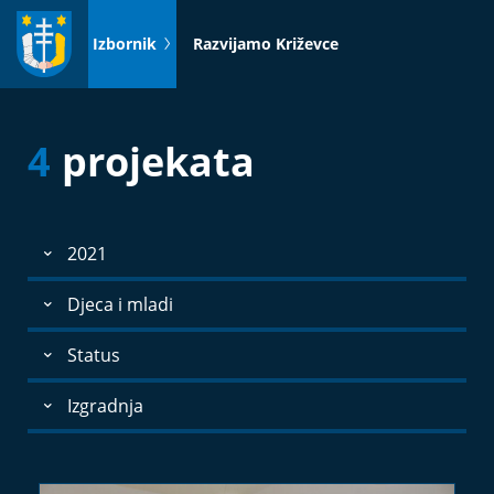
Idi
na
Izbornik
Razvijamo Križevce
sadržaj
4
projekata
2021
Djeca i mladi
Status
Izgradnja