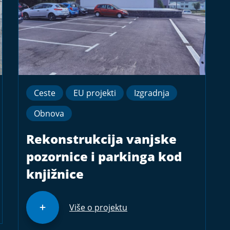
Ceste
EU projekti
Izgradnja
Obnova
Rekonstrukcija vanjske
pozornice i parkinga kod
knjižnice
Više o projektu