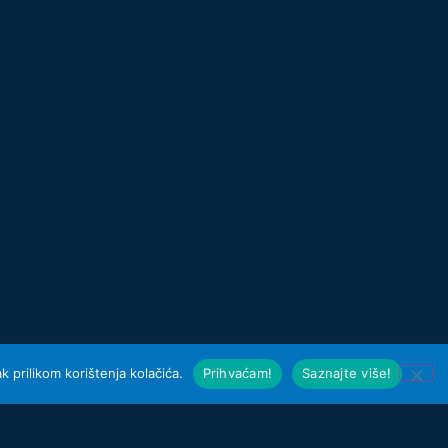
 prilikom korištenja kolačića.
Prihvaćam!
Saznajte više!