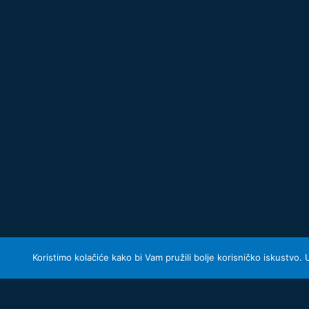
Koristimo kolačiće kako bi Vam pružili bolje korisničko iskustvo.