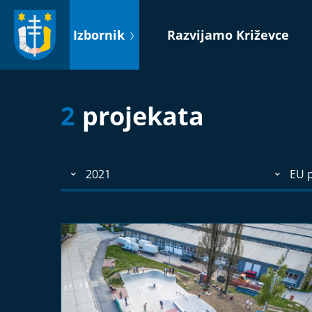
Idi
na
Izbornik
Razvijamo Križevce
sadržaj
2
projekata
2021
EU p