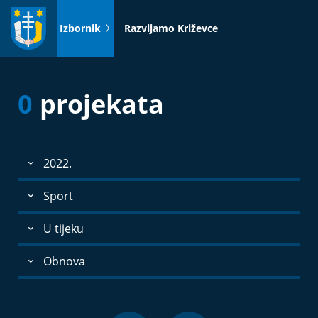
Idi
na
Izbornik
Razvijamo Križevce
sadržaj
0
projekata
2022.
Sport
U tijeku
Obnova