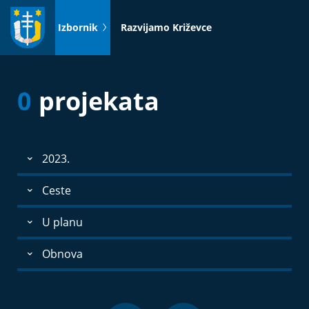
Idi
na
Izbornik
Razvijamo Križevce
sadržaj
0
projekata
2023.
Ceste
U planu
Obnova