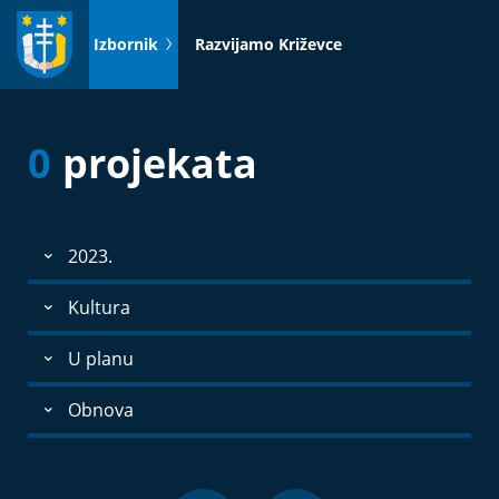
Idi
na
Izbornik
Razvijamo Križevce
sadržaj
0
projekata
2023.
Kultura
U planu
Obnova