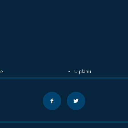
te
U planu