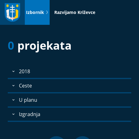
Idi
na
Izbornik
Razvijamo Križevce
sadržaj
0
projekata
2018
Ceste
U planu
Izgradnja