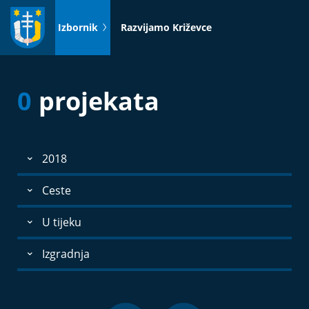
Idi
na
Izbornik
Razvijamo Križevce
sadržaj
0
projekata
2018
Ceste
U tijeku
Izgradnja