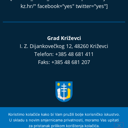
kz.hr/" facebook="yes" twitter="yes"]
Grad Križevci
I. Z. Dijankovečkog 12, 48260 Križevci
Telefon: +385 48 681 411
Faks: +385 48 681 207
razvijamo.krizevci.hr
Koristimo kolačiće kako bi Vam pružili bolje korisničko iskustvo.
U skladu s novim smjernicama privatnosti, moramo Vas upitati
za pristanak prilikom korištenja kolačića.
Izjava o privatnosti i Uvjeti Korištenja