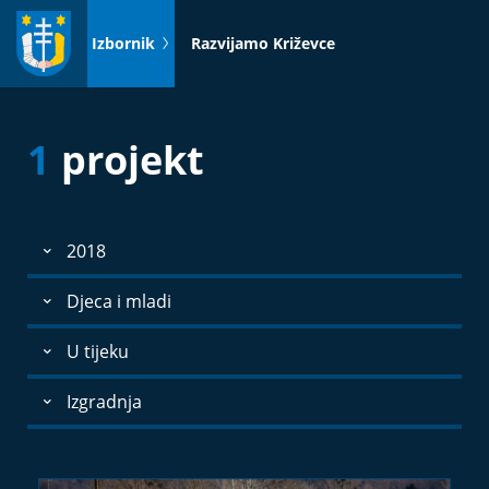
Idi
na
Izbornik
Razvijamo Križevce
sadržaj
1
projekt
2018
Djeca i mladi
U tijeku
Izgradnja