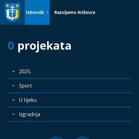
Idi
na
Izbornik
Razvijamo Križevce
sadržaj
0
projekata
2025.
Sport
U tijeku
Izgradnja