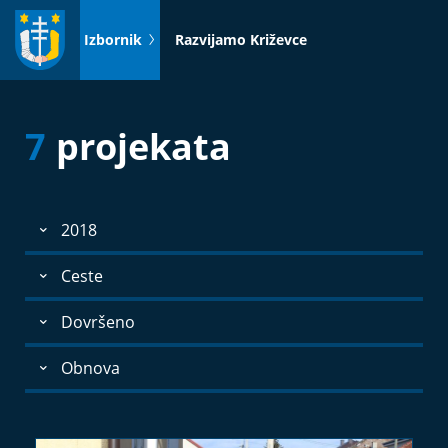
Idi
na
Izbornik
Razvijamo Križevce
sadržaj
7
projekata
2018
Ceste
Dovršeno
Obnova